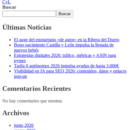
CyL
Buscar
Buscar
Últimas Noticias
El auge del enoturismo «de autor» en la Ribera del Duero
Bono nacimiento Castilla y León impulsa la llegada de
nuevos bebés
Estrategias digitales 2026: tráfico, métricas y ASIN para
pymes
Tarifa 0 autónomos 2026 impulsa ayudas de hasta 3.000€
Visibilidad en IA para SEO 2026: contenidos, datos y enlaces
pop-up
Comentarios Recientes
No hay comentarios que mostrar.
Archivos
junio 2026