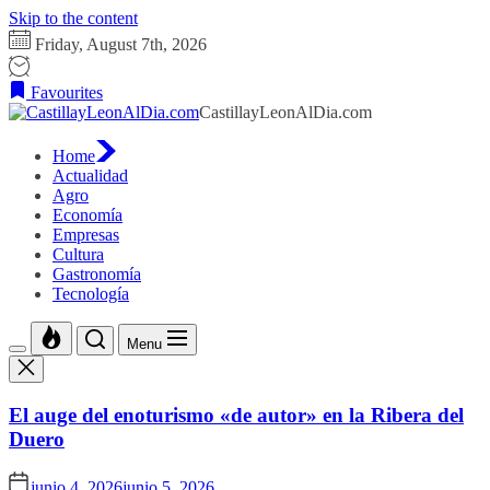
Skip to the content
Friday, August 7th, 2026
Favourites
CastillayLeonAlDia.com
Home
Actualidad
Agro
Economía
Empresas
Cultura
Gastronomía
Tecnología
Menu
El auge del enoturismo «de autor» en la Ribera del
Duero
junio 4, 2026
junio 5, 2026