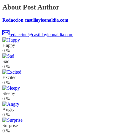
About Post Author
Redaccion castillayleonaldia.com
redaccion@castillayleonaldia.com
Happy
0
%
Sad
0
%
Excited
0
%
Sleepy
0
%
Angry
0
%
Surprise
0
%