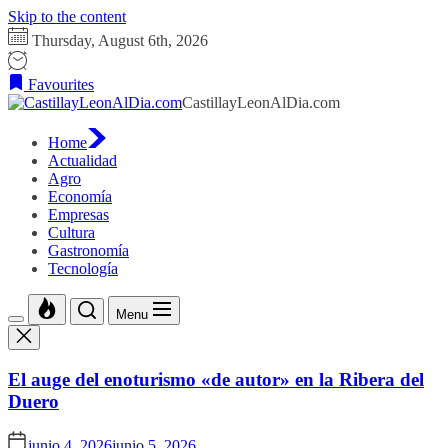
Skip to the content
Thursday, August 6th, 2026
Favourites
CastillayLeonAlDia.com
Home
Actualidad
Agro
Economía
Empresas
Cultura
Gastronomía
Tecnología
Menu
El auge del enoturismo «de autor» en la Ribera del
Duero
junio 4, 2026
junio 5, 2026