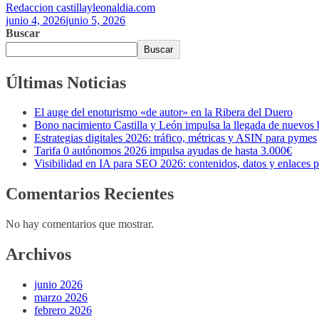
Redaccion castillayleonaldia.com
junio 4, 2026
junio 5, 2026
Buscar
Buscar
Últimas Noticias
El auge del enoturismo «de autor» en la Ribera del Duero
Bono nacimiento Castilla y León impulsa la llegada de nuevos
Estrategias digitales 2026: tráfico, métricas y ASIN para pymes
Tarifa 0 autónomos 2026 impulsa ayudas de hasta 3.000€
Visibilidad en IA para SEO 2026: contenidos, datos y enlaces 
Comentarios Recientes
No hay comentarios que mostrar.
Archivos
junio 2026
marzo 2026
febrero 2026