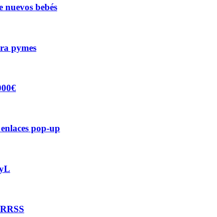
e nuevos bebés
para pymes
000€
 enlaces pop-up
CyL
y RRSS