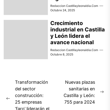
Redaccion Castillayleonaldia.com
Octubre 24, 2025
Crecimiento
industrial en Castilla
y León lidera el
avance nacional
Redaccion Castillayleonaldia.com
Octubre 8, 2025
Navegación
Transformación
Nuevas plazas
de
del sector
sanitarias en
Ne
construcción:
Castilla y León:
entradas
Previous
pos
25 empresas
755 para 2024
post:
‘faro’ liderarán el