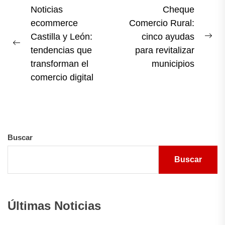
Navegación
Noticias
Cheque
ecommerce
Comercio Rural:
de
Castilla y León:
cinco ayudas
entradas
Ne
Previous
tendencias que
para revitalizar
pos
post:
transforman el
municipios
comercio digital
Buscar
Buscar
Últimas Noticias