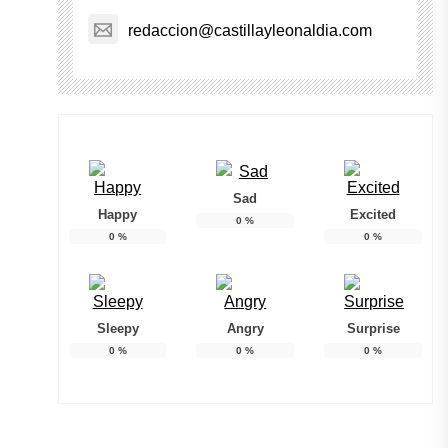
redaccion@castillayleonaldia.com
Sad
Happy
Excited
0
%
0
%
0
%
Sleepy
Angry
Surprise
0
%
0
%
0
%