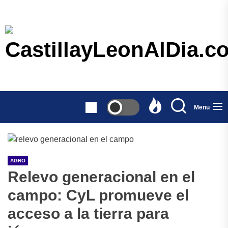
Skip
to
the
content
CastillayL
Menu
AGRO
Relevo generacional en el
campo: CyL promueve el
acceso a la tierra para