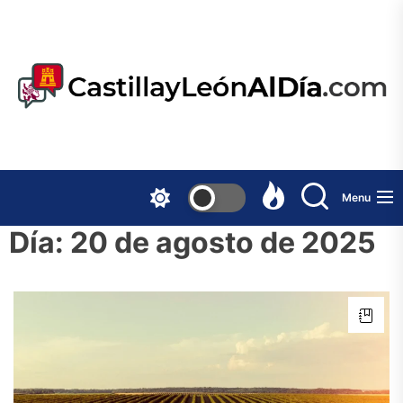
Skip
to
the
content
Menu
Día:
20 de agosto de 2025