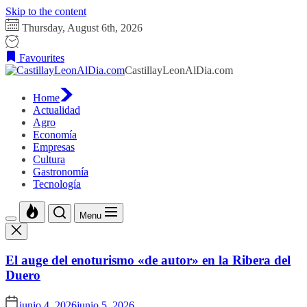
Skip to the content
Thursday, August 6th, 2026
Favourites
CastillayLeonAlDia.com
Home
Actualidad
Agro
Economía
Empresas
Cultura
Gastronomía
Tecnología
Menu
El auge del enoturismo «de autor» en la Ribera del
Duero
junio 4, 2026
junio 5, 2026