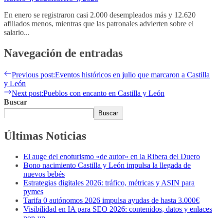
En enero se registraron casi 2.000 desempleados más y 12.620
afiliados menos, mientras que las patronales advierten sobre el
salario...
Navegación de entradas
Previous post:
Eventos históricos en julio que marcaron a Castilla
y León
Next post:
Pueblos con encanto en Castilla y León
Buscar
Buscar
Últimas Noticias
El auge del enoturismo «de autor» en la Ribera del Duero
Bono nacimiento Castilla y León impulsa la llegada de
nuevos bebés
Estrategias digitales 2026: tráfico, métricas y ASIN para
pymes
Tarifa 0 autónomos 2026 impulsa ayudas de hasta 3.000€
Visibilidad en IA para SEO 2026: contenidos, datos y enlaces
pop-up