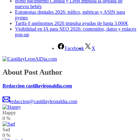
Bono nacimiento Castilla y León impulsa la llegada de
nuevos bebés
Estrategias digitales 2026: tráfico, métricas y ASIN para
pymes
Tarifa 0 autónomos 2026 impulsa ayudas de hasta 3.000€
Visibilidad en IA para SEO 2026: contenidos, datos y enlaces
pop-up
Facebook
X
About Post Author
Redaccion castillayleonaldia.com
redaccion@castillayleonaldia.com
Happy
0
%
Sad
0
%