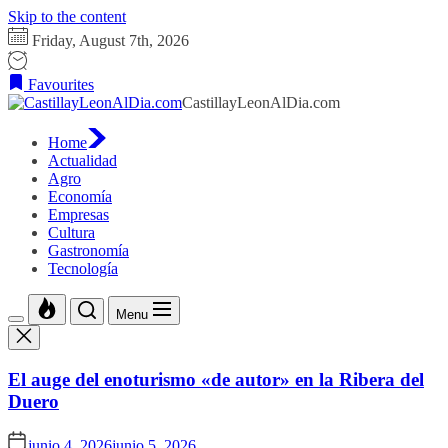
Skip to the content
Friday, August 7th, 2026
Favourites
CastillayLeonAlDia.com
Home
Actualidad
Agro
Economía
Empresas
Cultura
Gastronomía
Tecnología
Menu
El auge del enoturismo «de autor» en la Ribera del
Duero
junio 4, 2026
junio 5, 2026