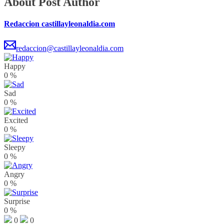
About Post Author
Redaccion castillayleonaldia.com
redaccion@castillayleonaldia.com
Happy
0
%
Sad
0
%
Excited
0
%
Sleepy
0
%
Angry
0
%
Surprise
0
%
0
0