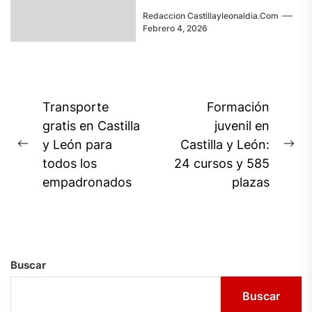
Redaccion Castillayleonaldia.com
Febrero 4, 2026
Navegación
Transporte
Formación
de
gratis en Castilla
juvenil en
y León para
Castilla y León:
entradas
Previous
Ne
todos los
24 cursos y 585
post:
pos
empadronados
plazas
Buscar
Buscar