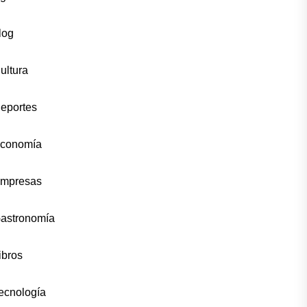
log
ultura
eportes
conomía
mpresas
astronomía
ibros
ecnología