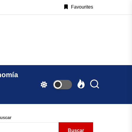
Favourites
CastillayLeonAlDia.c
nomía
uscar
Buscar