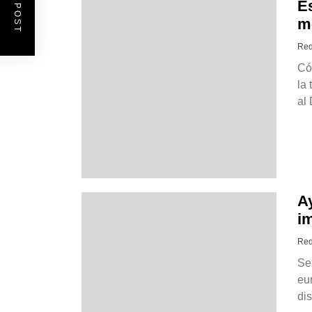
Es
m
Red
Có
la
al 
A
i
Red
Se
eu
dis