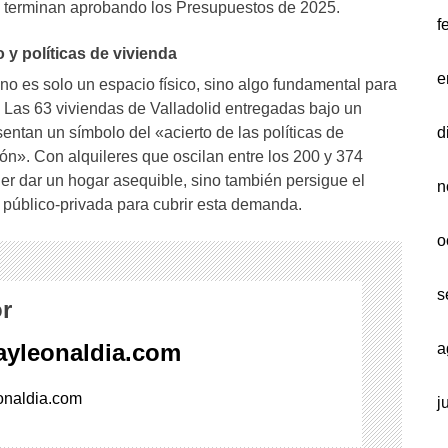
se terminan aprobando los Presupuestos de 2025.
f
y políticas de vivienda
e
 no es solo un espacio físico, sino algo fundamental para
. Las 63 viviendas de Valladolid entregadas bajo un
d
entan un símbolo del «acierto de las políticas de
eón». Con alquileres que oscilan entre los 200 y 374
der dar un hogar asequible, sino también persigue el
n
n público-privada para cubrir esta demanda.
o
s
r
layleonaldia.com
a
onaldia.com
j