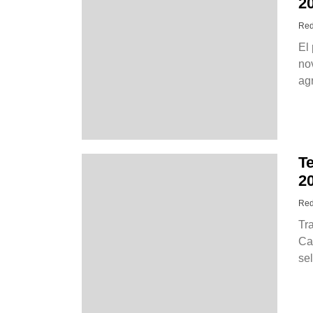
2
Red
El 
no
ag
T
2
Red
Tr
Ca
sel