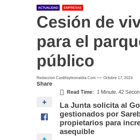
ACTUALIDAD
EMPRESAS
Cesión de vi
para el parqu
público
Redaccion Castillayleonaldia.com
Octubre 17, 2024
Share
Read Time:
1 Minute, 42 Seco
La Junta solicita al G
gestionados por Sare
propietarios para incr
asequible