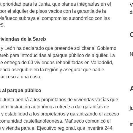
 prioridad para la Junta, que planea integrarlas en el
V
por el alquiler de pisos vacíos con la garantía de la
d
 Mañueco subraya el compromiso autonómico con las
25.
iviendas de la Sareb
a y León ha declarado que pretende solicitar al Gobierno
N
areb
para introducirlas al parque público de alquiler. La
e entrega de 63 viviendas rehabilitadas en Valladolid,
enda asequible en la región y asegurar que nadie
 acceso a una casa,
 al parque público
 Junta pedirá a los propietarios de viviendas vacías que
a administración autonómica ofrece a dar garantías de
j
y estabilidad a los propietarios y garantizando el acceso
a comunidad castellanoleonesa. Mañueco comunicó el
m
de vivienda para el Ejecutivo regional, que invertirá 244