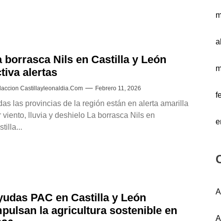
m
a
 borrasca Nils en Castilla y León
m
tiva alertas
accion Castillayleonaldia.com
Febrero 11, 2026
f
as las provincias de la región están en alerta amarilla
 viento, lluvia y deshielo La borrasca Nils en
e
tilla...
A
yudas PAC en Castilla y León
pulsan la agricultura sostenible en
A