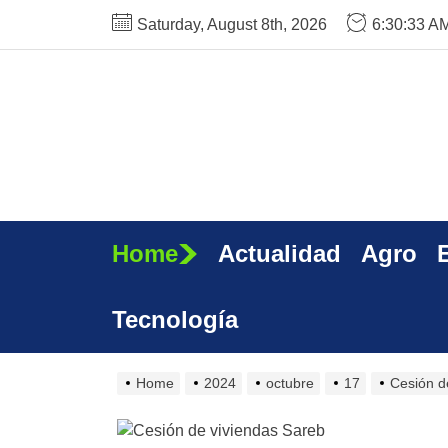
Skip
Saturday, August 8th, 2026
6:30:34 A
to
the
content
Home
Actualidad
Agro
Tecnología
Home
2024
octubre
17
Cesión de