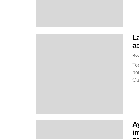
La
ac
Red
Tod
por
Cas
A
im