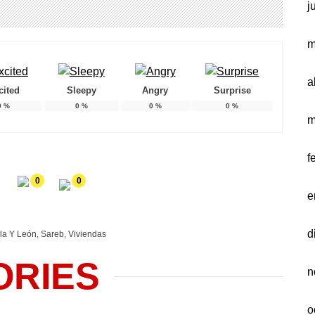
j
m
a
cited
Sleepy
Angry
Surprise
0
%
0
%
0
%
0
%
m
f
0
0
e
d
lla Y León
,
Sareb
,
Viviendas
ORIES
n
o