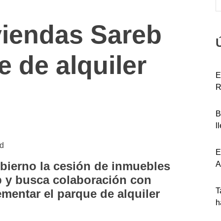
viendas Sareb
e de alquiler
E
R
B
l
nd
E
obierno la cesión de inmuebles
A
b y busca colaboración con
T
ementar el parque de alquiler
h