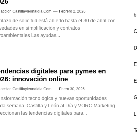
026
accion Castillayleonaldia.com
Febrero 2, 2026
b
plazo de solicitud está abierto hasta el 30 de abril con
vedades en simplificación y contratos
C
roambientales Las ayudas...
D
E
endencias digitales para pymes en
026: innovación online
E
accion Castillayleonaldia.com
Enero 30, 2026
G
ansformación tecnológica y nuevas oportunidades
da semana, Castilla y León al Día y VORO Marketing
eccionan las tendencias digitales para...
L
T