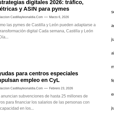
trategias digitales 2026: tráfico,
étricas y ASIN para pymes
s
accion Castillayleonaldia.com
Marzo 6, 2026
mo las pymes de Castilla y León pueden adaptarse a
a
 transformación digital Cada semana, Castilla y León
Día...
j
a
m
yudas para centros especiales
mpulsan empleo en CyL
f
accion Castillayleonaldia.com
Febrero 23, 2026
e
 anuncian subvenciones de hasta 25 millones de
ros para financiar los salarios de las personas con
j
capacidad en los...