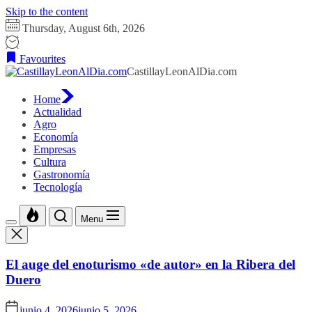
Skip to the content
Thursday, August 6th, 2026
Favourites
CastillayLeonAlDia.com
Home
Actualidad
Agro
Economía
Empresas
Cultura
Gastronomía
Tecnología
Menu
El auge del enoturismo «de autor» en la Ribera del
Duero
junio 4, 2026
junio 5, 2026