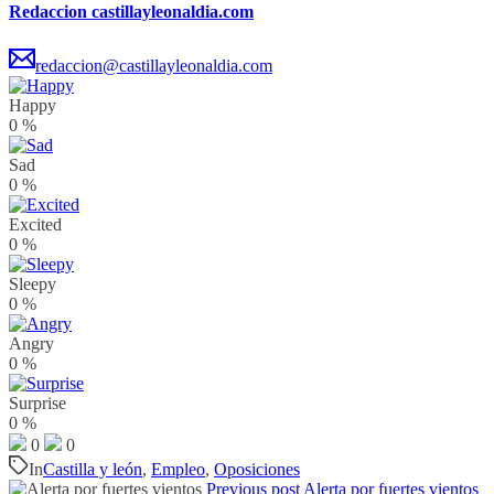
Redaccion castillayleonaldia.com
redaccion@castillayleonaldia.com
Happy
0
%
Sad
0
%
Excited
0
%
Sleepy
0
%
Angry
0
%
Surprise
0
%
0
0
In
Castilla y león
,
Empleo
,
Oposiciones
Previous post
Alerta por fuertes vientos