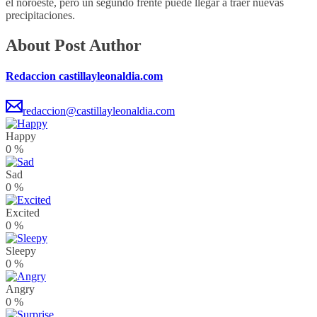
el noroeste, pero un segundo frente puede llegar a traer nuevas
precipitaciones.
About Post Author
Redaccion castillayleonaldia.com
redaccion@castillayleonaldia.com
Happy
0
%
Sad
0
%
Excited
0
%
Sleepy
0
%
Angry
0
%