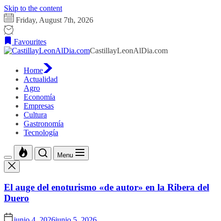
Skip to the content
Friday, August 7th, 2026
Favourites
CastillayLeonAlDia.com
Home
Actualidad
Agro
Economía
Empresas
Cultura
Gastronomía
Tecnología
Menu
El auge del enoturismo «de autor» en la Ribera del
Duero
junio 4, 2026
junio 5, 2026