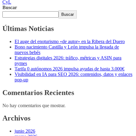
CyL
Buscar
Buscar
Últimas Noticias
El auge del enoturismo «de autor» en la Ribera del Duero
Bono nacimiento Castilla y León impulsa la llegada de
nuevos bebés
Estrategias digitales 2026: tráfico, métricas y ASIN para
pymes
Tarifa 0 autónomos 2026 impulsa ayudas de hasta 3.000€
Visibilidad en IA para SEO 2026: contenidos, datos y enlaces
pop-up
Comentarios Recientes
No hay comentarios que mostrar.
Archivos
junio 2026