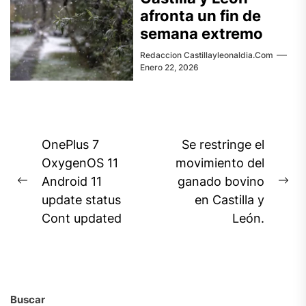
afronta un fin de
semana extremo
Redaccion Castillayleonaldia.com
Enero 22, 2026
Navegación
OnePlus 7
Se restringe el
de
OxygenOS 11
movimiento del
Android 11
ganado bovino
entradas
Previous
Ne
update status
en Castilla y
post:
pos
Cont updated
León.
Buscar