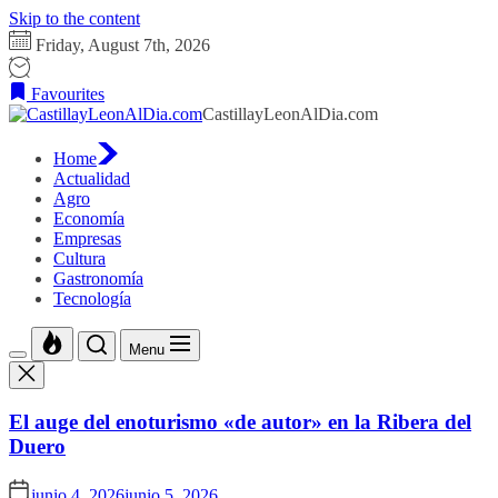
Skip to the content
Friday, August 7th, 2026
Favourites
CastillayLeonAlDia.com
Home
Actualidad
Agro
Economía
Empresas
Cultura
Gastronomía
Tecnología
Menu
El auge del enoturismo «de autor» en la Ribera del
Duero
junio 4, 2026
junio 5, 2026