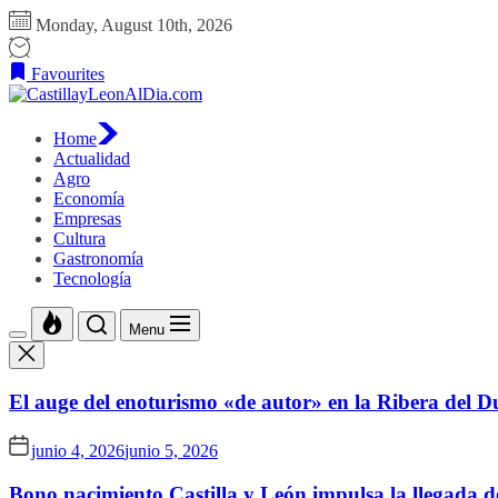
Skip
Monday, August 10th, 2026
to
the
Favourites
content
CastillayLeonAlDia.com
Home
Actualidad
Agro
Economía
Empresas
Cultura
Gastronomía
Tecnología
Menu
El auge del enoturismo «de autor» en la Ribera del D
junio 4, 2026
junio 5, 2026
Bono nacimiento Castilla y León impulsa la llegada d