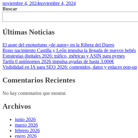
noviembre 4, 2024
noviembre 4, 2024
Buscar
Últimas Noticias
El auge del enoturismo «de autor» en la Ribera del Duero
Bono nacimiento Castilla y León impulsa la llegada de nuevos bebés
Estrategias digitales 2026: tráfico, métricas y ASIN para pymes
Tarifa 0 autónomos 2026 impulsa ayudas de hasta 3.000€
Visibilidad en IA para SEO 2026: contenidos, datos y enlaces pop-up
Comentarios Recientes
No hay comentarios que mostrar.
Archivos
junio 2026
marzo 2026
febrero 2026
enero 2026