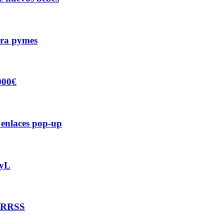
para pymes
000€
 enlaces pop-up
CyL
y RRSS