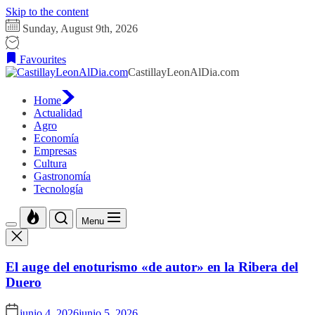
Skip to the content
Sunday, August 9th, 2026
Favourites
CastillayLeonAlDia.com
Home
Actualidad
Agro
Economía
Empresas
Cultura
Gastronomía
Tecnología
Menu
El auge del enoturismo «de autor» en la Ribera del
Duero
junio 4, 2026
junio 5, 2026