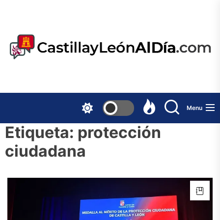
Skip
to
the
content
Menu
Etiqueta:
protección
ciudadana