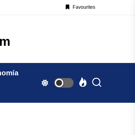
Favourites
CastillayLeonAlDia.c
nomía