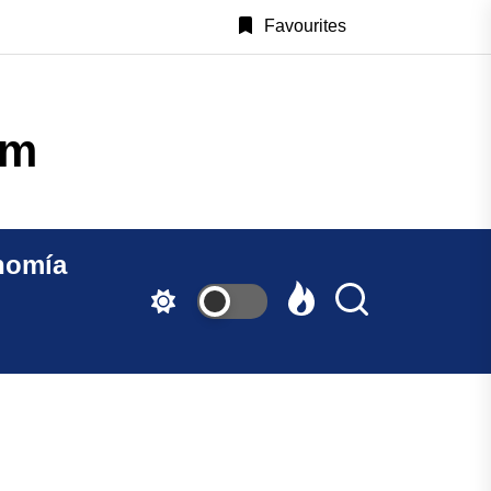
Favourites
CastillayLeonAlDia.c
nomía