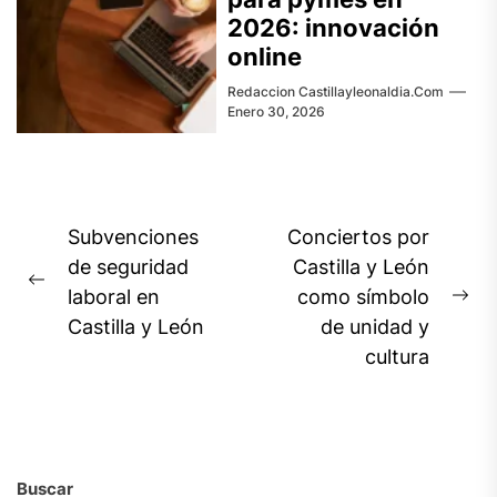
2026: innovación
online
Redaccion Castillayleonaldia.com
Enero 30, 2026
Navegación
Subvenciones
Conciertos por
de
de seguridad
Castilla y León
Previous
laboral en
como símbolo
entradas
Ne
post:
Castilla y León
de unidad y
pos
cultura
Buscar