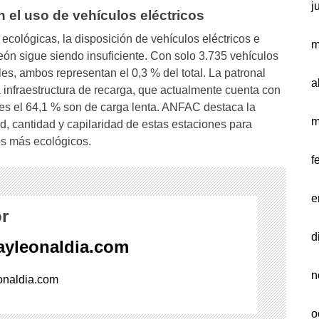
j
 el uso de vehículos eléctricos
 ecológicas, la disposición de vehículos eléctricos e
m
eón sigue siendo insuficiente. Con solo 3.735 vehículos
les, ambos representan el 0,3 % del total. La patronal
a
a infraestructura de recarga, que actualmente cuenta con
les el 64,1 % son de carga lenta. ANFAC destaca la
m
d, cantidad y capilaridad de estas estaciones para
os más ecológicos.
f
e
r
d
layleonaldia.com
n
onaldia.com
o