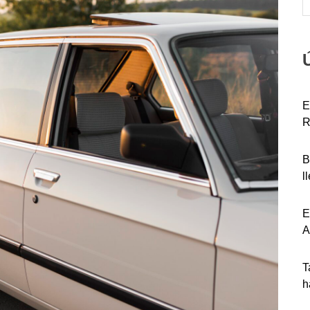
E
R
B
l
E
A
T
h