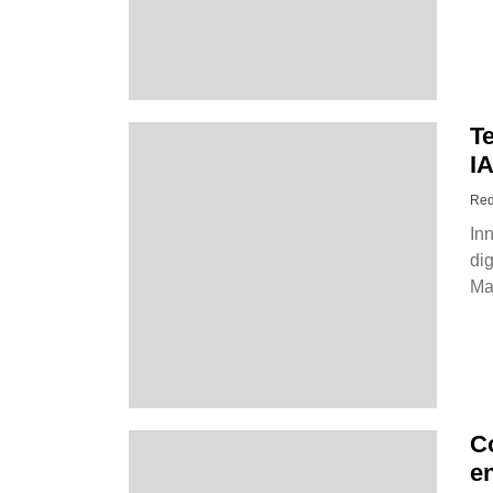
T
I
Red
In
di
Ma
C
e