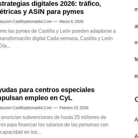
trategias digitales 2026: tráfico,
m
étricas y ASIN para pymes
accion Castillayleonaldia.com
Marzo 6, 2026
a
mo las pymes de Castilla y León pueden adaptarse a
 transformación digital Cada semana, Castilla y León
m
Día...
f
e
yudas para centros especiales
mpulsan empleo en CyL
accion Castillayleonaldia.com
Febrero 23, 2026
 anuncian subvenciones de hasta 25 millones de
A
ros para financiar los salarios de las personas con
capacidad en los...
A