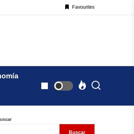
Favourites
CastillayLeonAlDia.c
nomía
uscar
Buscar