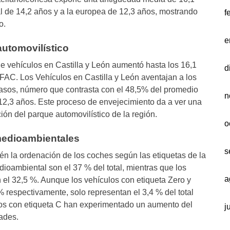
l de 14,2 años y a la europea de 12,3 años, mostrando
f
o.
e
automovilístico
e vehículos en Castilla y León aumentó hasta los 16,1
d
FAC. Los Vehículos en Castilla y León aventajan a los
casos, número que contrasta con el 48,5% del promedio
n
12,3 años. Este proceso de envejecimiento da a ver una
ón del parque automovilístico de la región.
o
 medioambientales
s
n la ordenación de los coches según las etiquetas de la
dioambiental son el 37 % del total, mientras que los
a
n el 32,5 %. Aunque los vehículos con etiqueta Zero y
respectivamente, solo representan el 3,4 % del total
ulos con etiqueta C han experimentado un aumento del
j
ades.