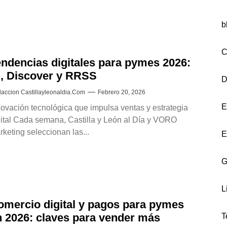
b
C
endencias digitales para pymes 2026:
A, Discover y RRSS
D
accion Castillayleonaldia.com
Febrero 20, 2026
E
novación tecnológica que impulsa ventas y estrategia
gital Cada semana, Castilla y León al Día y VORO
rketing seleccionan las...
E
G
L
omercio digital y pagos para pymes
n 2026: claves para vender más
T