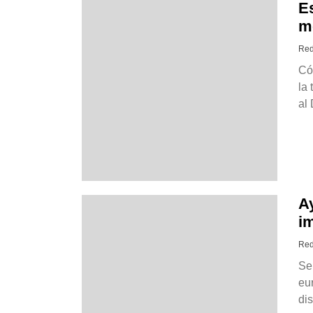
Es
m
Red
Có
la
al 
A
i
Red
Se
eu
dis