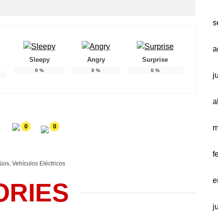
s
a
Sleepy
Angry
Surprise
d
0
%
0
%
0
%
j
a
0
0
m
f
güos
,
Vehículos Eléctricos
e
ORIES
j