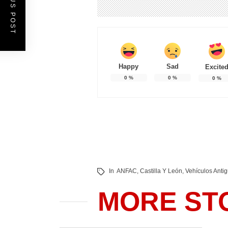
PREVIOUS POST
Happy
Sad
Excite
0
%
0
%
0
%
In
ANFAC
,
Castilla Y León
,
Vehículos Anti
MORE ST