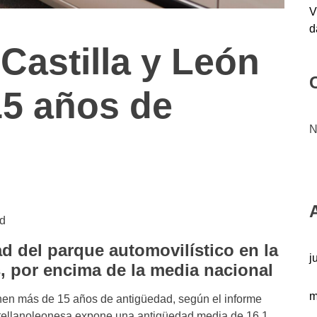
V
d
Castilla y León
15 años de
N
nd
d del parque automovilístico en la
j
s, por encima de la media nacional
m
enen más de 15 años de antigüedad, según el informe
ellanoleonesa expone una antigüedad media de 16,1