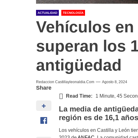
ACTUALIDAD
TECNOLOGÍA
Vehículos en 
superan los 
antigüedad
Redaccion Castillayleonaldia.com
Agosto 8, 2024
Share
Read Time:
1 Minute, 45 Seco
La media de antigüeda
región es de 16,1 año
Los vehículos en Castilla y León ti
2023 de
ANFAC.
La comunidad cast