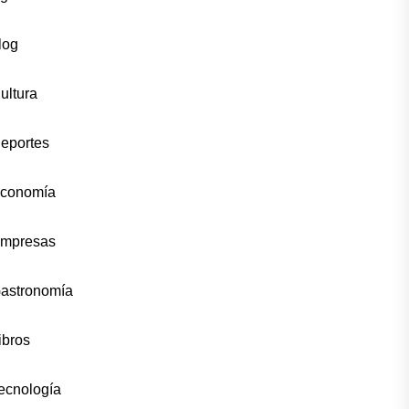
log
ultura
eportes
conomía
mpresas
astronomía
ibros
ecnología