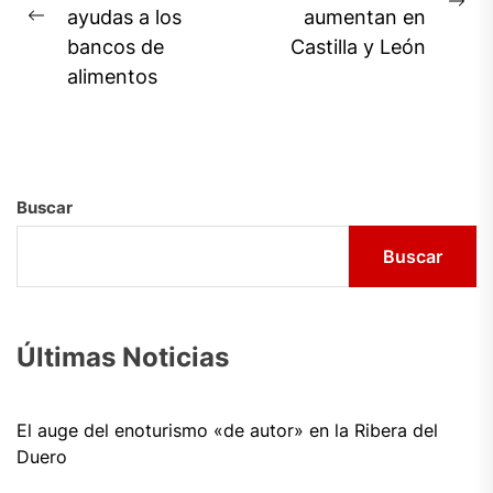
Ne
ayudas a los
aumentan en
entradas
Previous
pos
bancos de
Castilla y León
post:
alimentos
Buscar
Buscar
Últimas Noticias
El auge del enoturismo «de autor» en la Ribera del
Duero