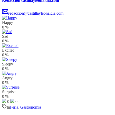
Redaccion castillayleonaldia.com
redaccion@castillayleonaldia.com
Happy
0
%
Sad
0
%
Excited
0
%
Sleepy
0
%
Angry
0
%
Surprise
0
%
0
0
In
Feria
,
Gastronomia