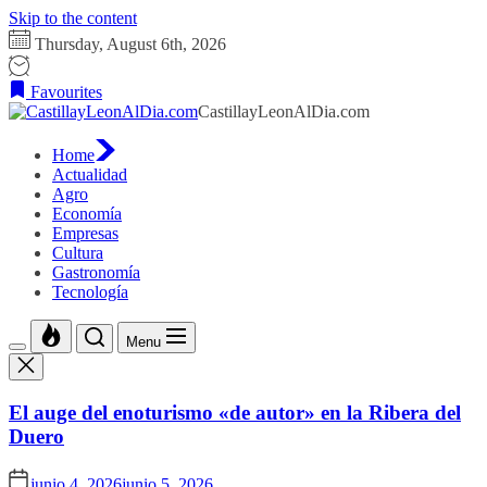
Skip to the content
Thursday, August 6th, 2026
Favourites
CastillayLeonAlDia.com
Home
Actualidad
Agro
Economía
Empresas
Cultura
Gastronomía
Tecnología
Menu
El auge del enoturismo «de autor» en la Ribera del
Duero
junio 4, 2026
junio 5, 2026