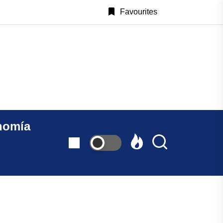
Favourites
CastillayLeonAlDia.c
nomía