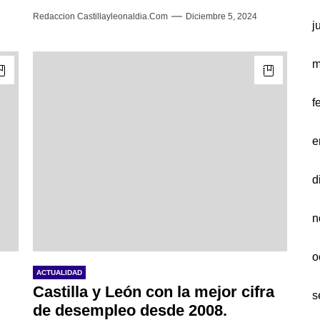
Redaccion Castillayleonaldia.com
Diciembre 5, 2024
j
m
f
e
d
n
o
ACTUALIDAD
Castilla y León con la mejor cifra
s
de desempleo desde 2008.