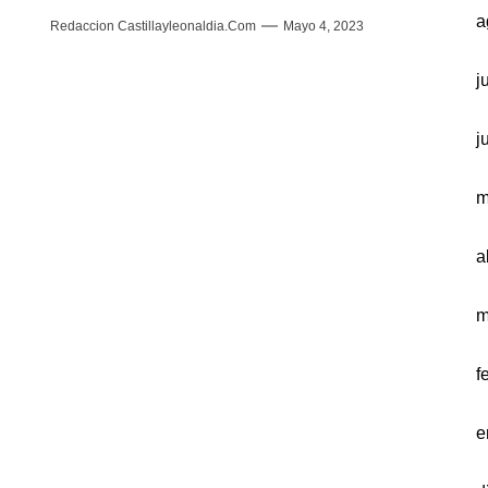
a
Redaccion Castillayleonaldia.com
Mayo 4, 2023
j
j
m
a
m
f
e