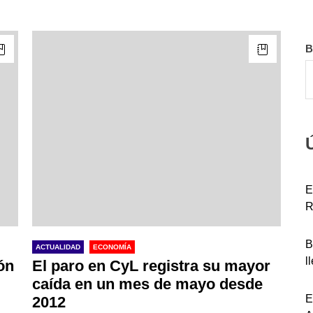
B
E
R
B
ACTUALIDAD
ECONOMÍA
l
ón
El paro en CyL registra su mayor
caída en un mes de mayo desde
E
2012